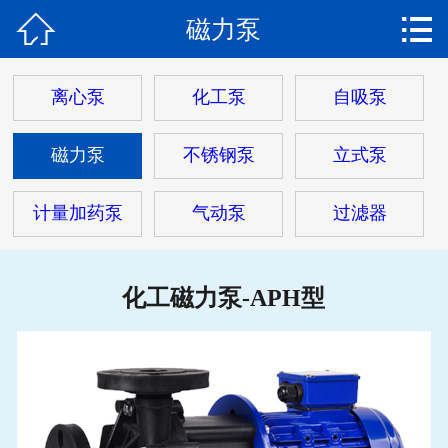


磁力泵
网站首页

关于我们
离心泵
化工泵
自吸泵
产品中心
磁力泵
不锈钢泵
立式泵
新闻动态
计量加药泵
气动泵
过滤器
工程案例
解决方案
化工磁力泵-APH型
客户服务
联系我们