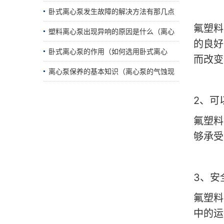
类）「培训资料」
卧式离心泵发生故障的解决方法有那几点
氟塑料
（离心泵的使用步骤）
塑料离心泵出现异响的原因是什么（离心
的良好
泵振动原因及解决）
卧式离心泵的作用（如何选用卧式离心
而改变
泵）
离心泵保养的基本知识（离心泵的气蚀现
象）
2
、可
氟塑料
够承受
3
、安
氟塑料
中的运