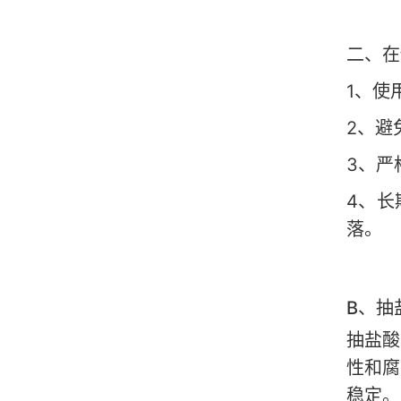
二、在
1
、使
2
、避
3
、严
4
、长
落。
B
、抽
抽盐酸
性和腐
稳定。